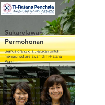
Sukarelawan
Permohonan
Semua orang dialu-alukan untuk
menjadi sukarelawan di Ti-Ratana
Penchala.
Perlukan untuk khidmat masyarakat di
sekolah, kolej atau universiti?
Isi sahaja borang di bawah.
"Apa yang anda perlukan untuk
berkhidmat ialah hati yang penuh
rahmat. Jiwa yang dihasilkan oleh
cinta" - Dr Martin Luther King, Jr.