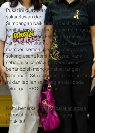
Pusat ini dijayakan dengan bantuan
sukarelawan dan orang ramai.
Sumbangan baik anda adalah tidak
ternilai dan boleh membantu membuat
perubahan dalam kehidupan mereka
yang memerlukan. Jika anda ingin
memberi kembali kepada masyarakat,
sokong usaha kami, dan sertai kami
sebagai sukarelawan. Kami benar-
benar boleh menggunakan tangan
tambahan! Sila isi borang permohonan
ini dan jadilah sebahagian daripada
keluarga TRPCC hari ini!
Kami benarkan
mengacarakan acara
di pusat kami. Pergi ke borang itu
untuk itu!