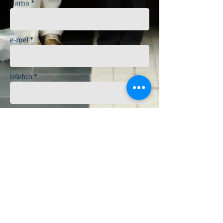
nama *
e-mel *
telefon *
mesej
serahkan