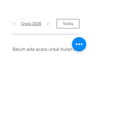
Ogos 2026
Today
Belum ada acara untuk bulan ini
©
2003 - 2026
Ti Ratana Penchala
Dimiliki Oleh Persatuan Buddha Ti-Ratana Kuala
Lumpur & Selangor
(Ti-Ratana Buddhist Society Kuala Lumpur &
Selangor)
(PPM-024-14-27062018)
Direka oleh
Rain Lee
.
UNTUK YANG BUKAN ISLAM SAHAJA