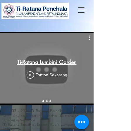
Ti-Ratana Lumbini Garden
Tonton Sekarang
©
2003 - 2026
Ti Ratana Penchala
Dimiliki Oleh Persatuan Buddha Ti-Ratana Kuala
Lumpur & Selangor
(Ti-Ratana Buddhist Society Kuala Lumpur &
Selangor)