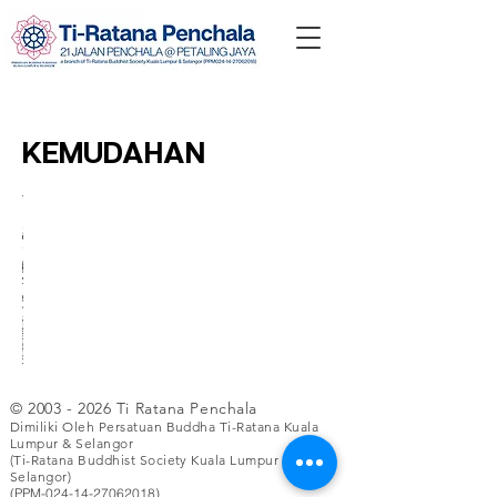
KEMUDAHAN
佛
佛
等候
图
僧
外行
洗
院子
会
图
课
办
僧
堂
堂
处
书
伽
人的
手
议
书
堂
公
伽
我们的
Ti-
钢
角
厨
厨房
间
室
馆
室
房
400
活动准
一间
Ratana
平方
备区和
教授
琴
房
这个
为外行
厕所
Meals
一个
一个
行政
僧团
英尺
Ti-
佛法
区域
准备食
区。
on
宁
充满
区。
住
的佛
佛堂
Ratana
满足
的房
的一
物的区
Wheels
静、
佛法
宿。
堂位
钢琴
Meals
僧团
间，
端是
域以及
面包车
平
知识
于我
用于
on
的所
同时
©
僧团
带轮子
的停车
静、
的房
2003 - 2026
Ti Ratana Penchala
们场
伴奏
Wheels
有厨
也用
Dimiliki Oleh Persatuan Buddha Ti-Ratana Kuala
的候
的 Ti-
场以及
祥和
间。
所的
虔诚
食品包
房要
作冥
Lumpur & Selangor
诊
Ratana
佛堂的
的讨
最前
的佛
装区。
求。
想静
(Ti-Ratana Buddhist Society Kuala Lumpur &
室，
餐点。
溢出
论
Selangor)
面，
教歌
修的
另一
区。
区。
(PPM-024-14-27062018)