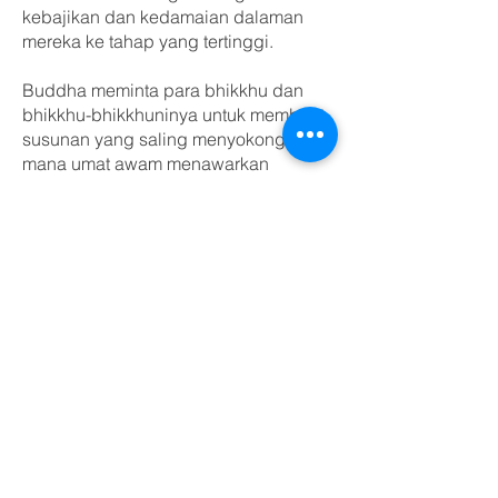
kebajikan dan kedamaian dalaman
mereka ke tahap yang tertinggi.
Buddha meminta para bhikkhu dan
bhikkhu-bhikkhuninya untuk membuat
susunan yang saling menyokong di
mana umat awam menawarkan
makanan untuk perut bhikkhu dan
sebagai balasan bhikkhu menawarkan
makanan untuk hati. Sami dan
biarawati Buddha Theravadan hidup
sederhana, atas sumbangan komuniti
mereka. Sebagai balasan mereka
menawarkan meditasi kesedaran,
kaunseling dan menyampaikan ajaran
Buddha, secara percuma.
©
2003 - 2026
Ti Ratana Penchala
Dimiliki Oleh Persatuan Buddha Ti-Ratana Kuala
Lumpur & Selangor
(Ti-Ratana Buddhist Society Kuala Lumpur &
Selangor)