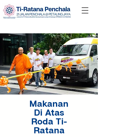
Makanan
Di Atas
Roda Ti-
Ratana