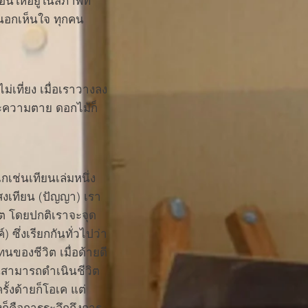
ื่นให้อยู่ในสภาพที่
นอกเห็นใจ ทุกคน
เที่ยง เมื่อเราวางลง
ละความตาย ดอกไม้ก็
เช่นเทียนเล่มหนึ่ง
แสงเทียน (ปัญญา) เรา
ต โดยปกติเราจะจุด
ึ่งเรียกกันทั่วไปว่า
นของชีวิต เมื่อด้ายดี
คนสามารถดำเนินชีวิต
ั้งด้ายก็โอเค แต่
งก็คือการระลึกถึงการ