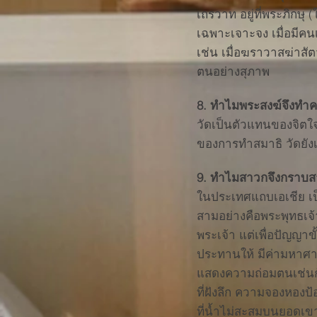
เถรวาท อยู่ที่พระภิกษุ
เฉพาะเจาะจง เมื่อมีค
เช่น เมื่อฆราวาสฆ่าสั
ตนอย่างสุภาพ
8. ทำไมพระสงฆ์จึงทำ
วัดเป็นตัวแทนของจิตใจ
ของการทำสมาธิ วัดยั
9. ทำไมสาวกจึงกราบสา
ในประเทศแถบเอเชีย เป็
สามอย่างคือพระพุทธเจ้
พระเจ้า แต่เพื่อปัญญา
ประทานให้ มีค่ามหาศา
แสดงความถ่อมตนเช่นกั
ที่ฝังลึก ความจองหองป้
ที่น้ำไม่สะสมบนยอดเขา