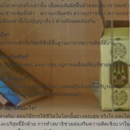
่อนไหวทางกลไกเท่านั้น เมื่อคุณสัมผัสพื้นด้วยสองมือ เข่าสอง
จะชำระพิษทั้งห้า – ความเกลียดชัง ความปรารถนา ความเข
ิ่งเหล่านี้เป็นปัญญาทั้ง 5 ด้านที่สอดคล้องกัน ”
ะไร?
ารกระทำที่บริสุทธิ์ซึ่งมีพื้นฐานมาจากความคิดที่ดีงาม
ถึงอะไรจริงๆ?
ป็นเพียงเหตุและผล (เช่น กฎการเคลื่อนที่ข้อที่สามของนิวตัน
ลี: นิพพาน)?
ุดแห่งสังสารวัฏ (เกิดใหม่) บุคคลผู้รู้แจ้งอย่างบริบูรณ์แล้วจะไ
ือจุดสิ้นสุดของลูปสำหรับโปรแกรมเมอร์)
ทำสมาธิคืออะไร?
งกัน: สอนวิธีการใช้ชีวิตในโลกนี้อย่างสงบสุข จริงใจ และใจดี
บริสุทธิ์อีกด้วย การทำสมาธิช่วยส่งเสริมความคิดเชิงบวกในข