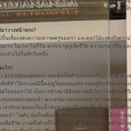
ใจที่สุดในโลกนี้ ซึ่งใช้เวลาทั้งชีวิตเพื่อพยายามช่วยเหลือผู้อ
นของเขาเป็นตัวแทนของความรักความเมตตา ปัญญา และความเห็
าได้ด้วยการบรรลุพระนิพพาน (นิพพาน) และการตรัสรู้
้มาวางหน้าพระ?
ปปั้นเพื่อแสดงความเคารพครูของเรา และดอกไม้แสดงถึงความไม่
มาก ในเวลาไม่กี่วัน พวกเขาสูญเสียชีวิต ความงาม กลิ่น แ
นจะล่วงไปในสักวันหนึ่ง
งอะไร?
้า อาจารย์ของพวกเรา และยังเป็นตัวแทนของปัญญาอีกด้วย เฉก
สิ่งที่ทำให้ประเพณีนี้คงอยู่โดยเผยแพร่จากครูสู่นักเรียน ผ่าน
ใจของเราได้ เป็นการทำสมาธิอีกอย่างหนึ่งในการอธิบายชีวิ
ัวแทนของพระพุทธเจ้า พระธรรม และพระสงฆ์ (สาวกของพระองค์) ซ
 เรามักจะจุดตะเกียงน้ำมันสามตะเกียง ตะเกียงน้ำมันเป็นตัวแท
งลมเข้า ไฟดับ มันก็เหมือนกับร่างกายมนุษย์ของเรา เด็กบาง
สียชีวิต บางครั้งด้ายก็ไหม้ในขณะที่น้ำมันยังอยู่ สุดท้ายบางคร
็นเทียน ตะเกียงน้ำมัน หรือธูป การทำสมาธิภาวนาอีกรูปแบบหนึ่