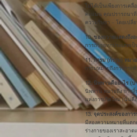
ไม่ได้เป็นเพียงการเคลื
คะแนน คุณปรารถนาที่
ความริษยา – โดยเปลี่ยนส
10. ของถวายแสดงถึงอ
การถวายทุกประเภทเป็นก
11. กรรม (กรรม) หมาย
กรรมหมายถึงการกระทำ เ
12. นิพพานคืออะไร (บา
นิพพาน หมายถึง การสิ้นส
แห่งการเกิดใหม่ (นั่นค
13. จุดประสงค์ของการ
มีสองความหมายที่แตกต่า
ร่างกายของเราสะอาดและ