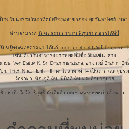
ี่โรงเรียนธรรมวันอาทิตย์ฟรีของสาขาภูชง ทุกวันอาทิตย์ เวลา 
ท่านสามารถ
รับชมธรรมบรรยายที่ศูนย์ของเราได้ที่นี่
เรียนรู้พระพุทธศาสนา ได้แก่
buddhanet.net และมี Dhamma 
เช่นเดียวกับอาจารย์ชาวพุทธที่มีชื่อเสียงเช่น
สาย
anda, Ven Datuk K. Sri Dhammaratana, อาจารย์ Brahm, Bhan
un, Thich Nhat Hanh, HH ดาไลลามะที่ 14 เป็นต้น
และผู้บรร
วิกรามา, น้องจูลี่ ตัน, พี่บิลลี่ ตัน และอีกมากมาย
ั่ว ทำจิตใจให้บริสุทธิ์ นั่นคือคำสอนของพระพุทธเจ้าทั้งหลาย”