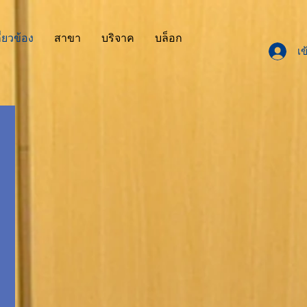
ี่ยวข้อง
สาขา
บริจาค
บล็อก
เข