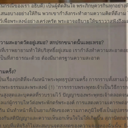
 (ในกรณีของเรา อธิบดี) เป็นผู้ตัดสินใจ พระภิกษุควรกินทุกอย่าง
นเสนอบางอย่างให้กิน พวกเขากำลังกระทำตามความคิดที่ดีงา
ตว์เพื่อพระสงฆ์อย่างเคร่งครัด พระอาจอธิบายให้ฆราวาสฟังถึ
ความสะอาดวัดอยู่เสมอ? สกปรกขนาดนั้นเลยเหรอ?
ที่เราพยายามทำให้บริสุทธิ์อยู่เสมอ เรากำลังทำความสะอาดอย่า
งเป็นที่สาธารณะด้วย ต้องมีมาตรฐานความสะอาด
มครั้ง?
นเรื่องปกติที่จะก้มหน้าพระพุทธรูปสามครั้ง การกราบทั้งสาม
าพระธรรมและพระสงฆ์ (1) “การกราบพระพุทธเจ้าเป็นวิธีการกรา
ขั้นสูงสุดและบุคคลที่รวบรวมไว้ ปัญญาของพระพุทธเจ้าตลอดจ
ลแก่ผู้กราบไหว้ต่อพระพักตร์พระองค์ การแสดงความเคารพต่อป
น มันทำหน้าที่เป็นยาแก้พิษของความภาคภูมิใจซึ่งเป็นอุปสร
องกันสติปัญญาและความเห็นอกเห็นใจไม่ให้เกิดขึ้น สุภาษิตกล่าว
 บุญที่แท้จริงก็ไม่สะสมบนจุดสูงสุดของความจองหองฉันนั้น' ยิ