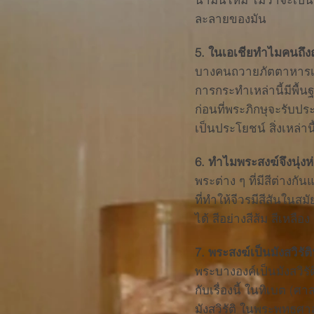
ละลายของมัน
5. ในเอเชียทำไมคนถึ
บางคนถวายภัตตาหารเพื
การกระทำเหล่านี้มีพื
ก่อนที่พระภิกษุจะรับ
เป็นประโยชน์ สิ่งเหล
6. ทำไมพระสงฆ์จึงนุ่งห
พระต่าง ๆ ที่มีสีต่างก
ที่ทำให้จีวรมีสีสันในสม
ได้ สีอย่างสีส้ม สีเห
7. พระสงฆ์เป็นมังสวิรัติ
พระบางองค์เป็นมังสวิรั
กับเรื่องนี้ ในทิเบต 
มังสวิรัติ ในพระพุทธศ