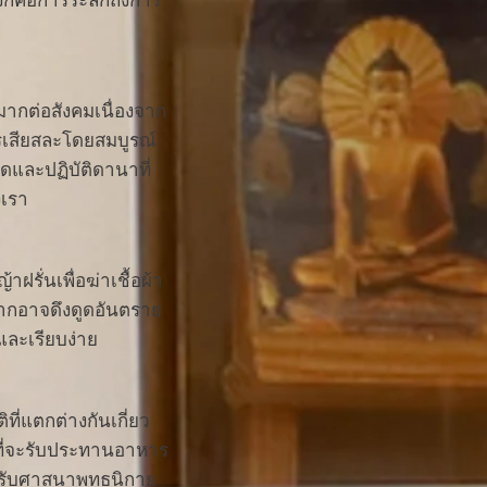
ากต่อสังคมเนื่องจาก
รเสียสละโดยสมบูรณ์
ดและปฏิบัติดานาที่
งเรา
รั่นเพื่อฆ่าเชื้อผ้า
างมากอาจดึงดูดอันตราย
และเรียบง่าย
ที่แตกต่างกันเกี่ยว
ากที่จะรับประทานอาหาร
ำหรับศาสนาพุทธนิกาย