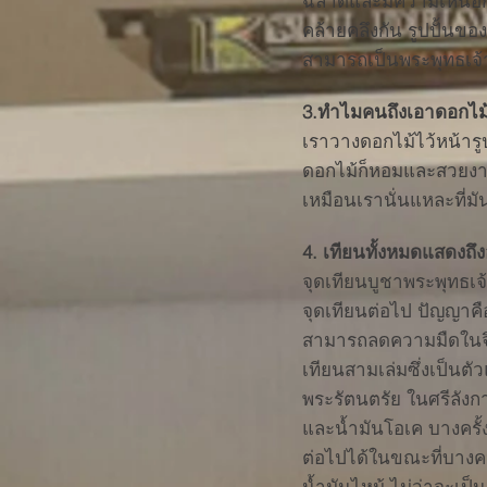
ฉลาดและมีความเห็นอกเห็น
คล้ายคลึงกัน รูปปั้
สามารถเป็นพระพุทธเจ้
3.ทำไมคนถึงเอาดอกไม
เราวางดอกไม้ไว้หน้ารู
ดอกไม้ก็หอมและสวยงาม
เหมือนเรานั่นแหละที่มั
4. เทียนทั้งหมดแสดงถึ
จุดเทียนบูชาพระพุทธเจ
จุดเทียนต่อไป ปัญญาคือ
สามารถลดความมืดในจิต
เทียนสามเล่มซึ่งเป็นต
พระรัตนตรัย ในศรีลังกา
และน้ำมันโอเค บางครั้
ต่อไปได้ในขณะที่บางคนเ
น้ำมันไหม้ ไม่ว่าจะเป