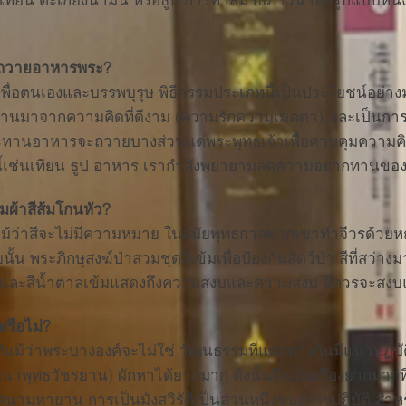
งถวายอาหารพระ?
่อตนเองและบรรพบุรุษ พิธีกรรมประเภทนี้เป็นประโยชน์อย่างม
้นฐานมาจากความคิดที่ดีงาม (ความรักความเมตตา) และเป็นกา
ประทานอาหารจะถวายบางส่วนแด่พระพุทธเจ้าเพื่อควบคุมความคิ
่านี้เช่นเทียน ธูป อาหาร เรากำลังพยายามลดความอยากทานขอ
่มผ้าสีส้มโกนหัว?
ันแม้ว่าสีจะไม่มีความหมาย ในสมัยพุทธกาลพวกเขาทำจีวรด้วยหญ้าฝ
ัยนั้น พระภิกษุสงฆ์ป่าสวมชุดสีเข้มเพื่อป้องกันสัตว์ป่า สีที่สว่
ลือง และสีน้ำตาลเข้มแสดงถึงความสงบและความสงบ สีควรจะสงบ
หรือไม่?
ติแม้ว่าพระบางองค์จะไม่ใช่ วัฒนธรรมที่แตกต่างกันมีแนวปฏิบัติ
(ศาสนาพุทธวัชรยาน) ผักหาได้ยากมาก ดังนั้นจึงเป็นเรื่องยากม
าสนามหายาน การเป็นมังสวิรัติเป็นส่วนหนึ่งของการปฏิบัติ ส