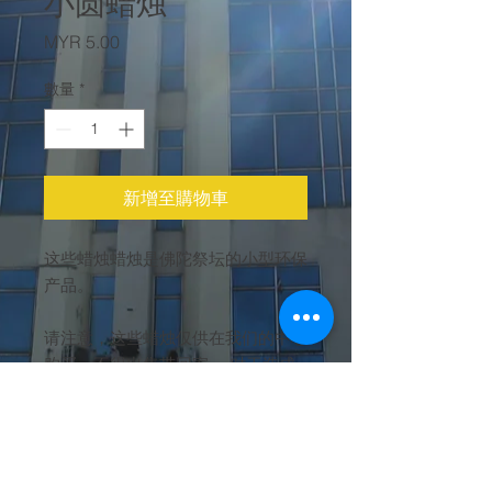
小圆蜡烛
價
MYR 5.00
格
數量
*
新增至購物車
这些蜡烛蜡烛是佛陀祭坛的小型环保
产品。
请注意，这些蜡烛仅供在我们的中心
购买，不得出售带回家。 对于造成
的任何不便，我们深表歉意。
退货政策