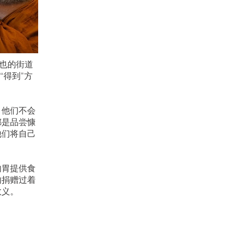
再也的街道
“得到”方
。他们不会
都是品尝慷
他们将自己
的胃提供食
的捐赠过着
教义。