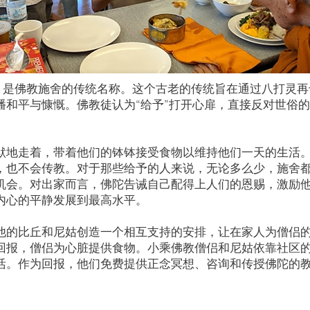
pata 是佛教施舍的传统名称。这个古老的传统旨在通过八打灵
播和平与慷慨。佛教徒认为“给予”打开心扉，直接反对世俗的
默地走着，带着他们的钵钵接受食物以维持他们一天的生活
，也不会传教。对于那些给予的人来说，无论多么少，施舍
机会。对出家而言，佛陀告诫自己配得上人们的恩赐，激励
内心的平静发展到最高水平。
他的比丘和尼姑创造一个相互支持的安排，让在家人为僧侣
回报，僧侣为心脏提供食物。小乘佛教僧侣和尼姑依靠社区
活。作为回报，他们免费提供正念冥想、咨询和传授佛陀的