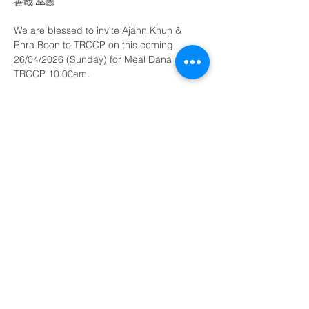
善哉 🙏🏼
We are blessed to invite Ajahn Khun & 
Phra Boon to TRCCP on this coming 
26/04/2026 (Sunday) for Meal Dana at 
TRCCP 10.00am.
All are welcome 
顯示更多
分享此活動
©
2003 - 2022
Ti-Ratana Penchala
（吉隆坡和雪兰莪 Ti-Ratana 佛教协会会员）