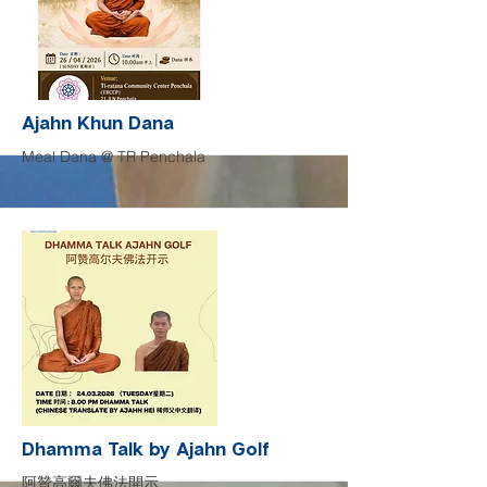
More
Ajahn Khun Dana
Meal Dana @ TR Penchala
More
Dhamma Talk by Ajahn Golf
阿贊高爾夫佛法開示