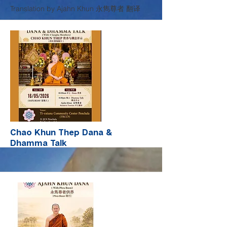
Translation by Ajahn Khun 永雋尊者 翻译
More
Chao Khun Thep Dana &
Dhamma Talk