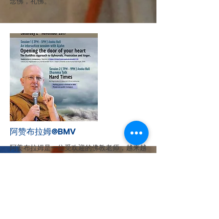
念佛，礼佛。
More
阿赞布拉姆@BMV
阿姜布拉姆是一位受欢迎的佛教老师，越来越
多的国际观众热衷于学习冥想并发展更深入的
精神理解。毕业于剑桥大学，获得理论物理学
学位，不久后进入寺院生活。