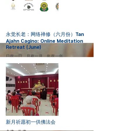
Chinese translation
More
永觉长老：网络禅修（六月份）Tan
Ajahn Cagino: Online Meditation
Retreat (June)
日復一日，月複一月，年復一年，
繼續不斷，細水長流，這才是修行的真功夫。
~ 阿姜查
************************************************
媒介 Medium: 华语 Mandarin
联络 Contact: 玉云
+65 9639 0867
慧菁 Wai Cheng:
+6017-258 4640
More
新月祈愿初一供佛法会