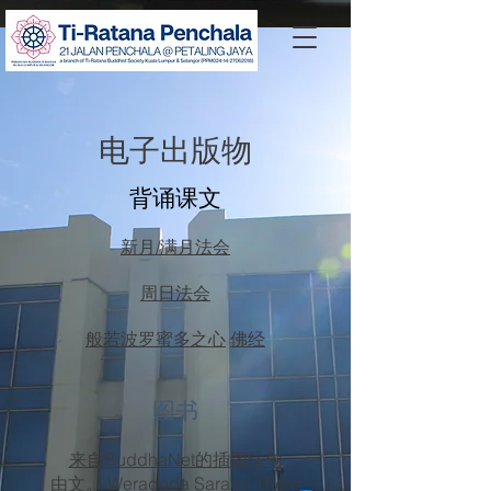
电子出版物
背诵课文
新月/满月法会
周日法会
般若波罗蜜多之心
佛经
图书
来自BuddhaNet的插图法句
由文。 Weragoda Sarada Thero